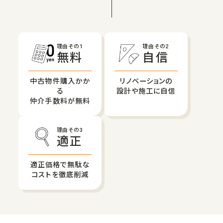
理由その1
理由その2
無料
自信
中古物件購入かか
リノベーションの
る
設計や施工に自信
仲介手数料が無料
理由その3
適正
適正価格で無駄な
コストを徹底削減