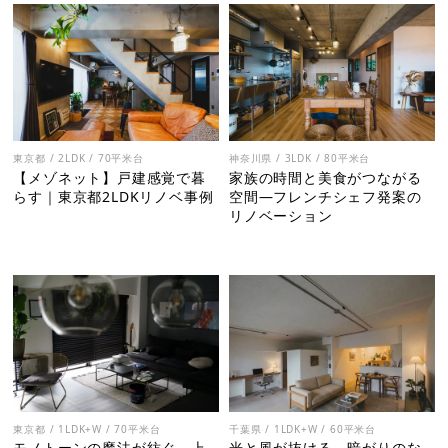
東京都 / 2LDK / 70平米台
神奈川県 / 3LDK / 80平米台
【メゾネット】戸建感覚で暮
家族の時間と美食がつながる
らす｜東京都2LDKリノベ事例
空間―フレンチシェフ発案の
リノベーション
東京都 / 1LDK+W / 70平米台
千葉県 / 1LDK+W / 60平米台
モノトーンの魔法が紡ぐ、上
光と風が抜ける、暗がりのな