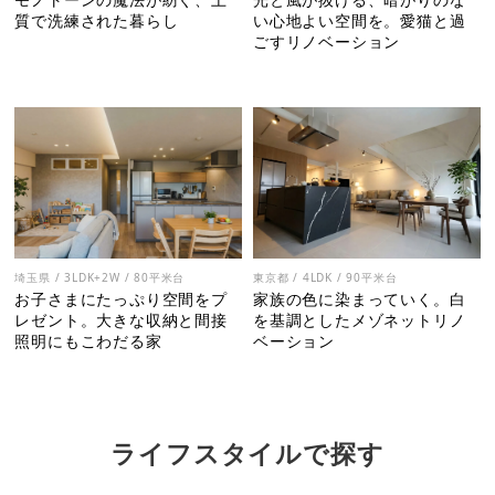
質で洗練された暮らし
い心地よい空間を。愛猫と過
ごすリノベーション
埼玉県 / 3LDK+2W / 80平米台
東京都 / 4LDK / 90平米台
お子さまにたっぷり空間をプ
家族の色に染まっていく。白
レゼント。大きな収納と間接
を基調としたメゾネットリノ
照明にもこわだる家
ベーション
ライフスタイルで探す