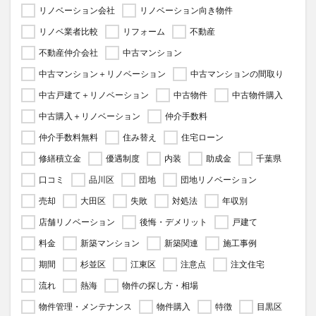
リノベーション会社
リノベーション向き物件
リノベ業者比較
リフォーム
不動産
不動産仲介会社
中古マンション
中古マンション＋リノベーション
中古マンションの間取り
中古戸建て＋リノベーション
中古物件
中古物件購入
中古購入＋リノベーション
仲介手数料
仲介手数料無料
住み替え
住宅ローン
修繕積立金
優遇制度
内装
助成金
千葉県
口コミ
品川区
団地
団地リノベーション
売却
大田区
失敗
対処法
年収別
店舗リノベーション
後悔・デメリット
戸建て
料金
新築マンション
新築関連
施工事例
期間
杉並区
江東区
注意点
注文住宅
流れ
熱海
物件の探し方・相場
物件管理・メンテナンス
物件購入
特徴
目黒区