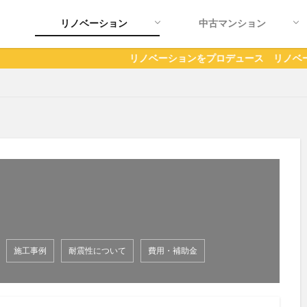
リノベーション
中古マンション
リノベーションとは
施工事例
費用・補助金
住宅ローン
後悔・デメリット
耐震性について
中古マンションの間取り
物件の探し方・相場
物件管理・メンテナンス
リノベーションをプロデュース リノベーション事例を一挙
施工事例
耐震性について
費用・補助金