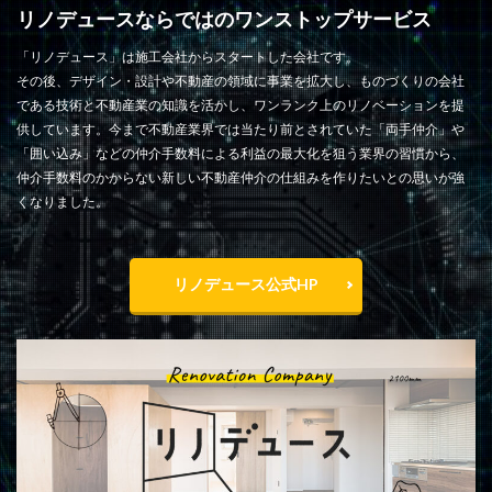
リノデュースならではのワンストップサービス
「リノデュース」は施工会社からスタートした会社です。
その後、デザイン・設計や不動産の領域に事業を拡大し、ものづくりの会社
である技術と不動産業の知識を活かし、ワンランク上のリノベーションを提
供しています。今まで不動産業界では当たり前とされていた「両手仲介」や
「囲い込み」などの仲介手数料による利益の最大化を狙う業界の習慣から、
仲介手数料のかからない新しい不動産仲介の仕組みを作りたいとの思いが強
くなりました。
リノデュース公式HP