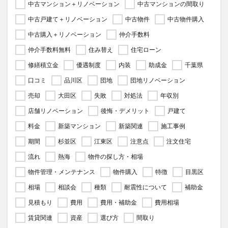
中古マンション＋リノベーション
中古マンションの間取り
中古戸建て＋リノベーション
中古物件
中古物件購入
中古購入＋リノベーション
仲介手数料
仲介手数料無料
住み替え
住宅ローン
修繕積立金
優遇制度
内装
助成金
千葉県
口コミ
品川区
団地
団地リノベーション
売却
大田区
失敗
対処法
年収別
店舗リノベーション
後悔・デメリット
戸建て
料金
新築マンション
新築関連
施工事例
期間
杉並区
江東区
注意点
注文住宅
流れ
熱海
物件の探し方・相場
物件管理・メンテナンス
物件購入
特徴
目黒区
相場
相談会
種類
耐震性について
補助金
見積もり
費用
費用・補助金
費用相場
賃貸関連
資産
選び方
間取り