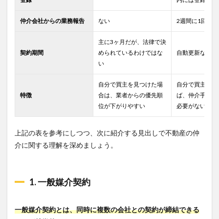
仲介会社からの業務報告
ない
2週間に1回
主に3ヶ月だが、法律で決
契約期間
められているわけではな
自動更新なしの
い
自分で買主を見つけた場
自分で買主を見
特徴
合は、業者からの優先順
ば、仲介手数料
位が下がりやすい
必要がない
上記の表を参考にしつつ、次に紹介する見出しで不動産の仲
介に関する理解を深めましょう。
1. 一般媒介契約
一般媒介契約とは、同時に複数の会社との契約が締結できる