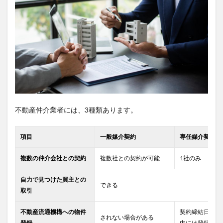
不動産仲介業者には、3種類あります。
項目
一般媒介契約
専任媒介契約
複数の仲介会社との契約
複数社との契約が可能
1社のみ
自力で見つけた買主との
できる
取引
不動産流通機構への物件
契約締結日から
されない場合がある
登録
内には登録され