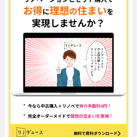
お得
理想
住まい
の
に
を
実現しませんか？
今なら中古購入＋リノベで
仲介手数料0円！
完全オーダーメイドで
理想の住まいを実現！
無料で資料ダウンロード