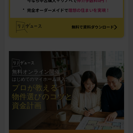
今なら中古購入＋リノベで
仲介手数料0円！
完全オーダーメイドで
理想の住まいを実現！
無料で資料ダウンロード
無料オンライン開催
はじめてのマイホーム購入。
プロが教える
物件選びの
コツと
資金計画