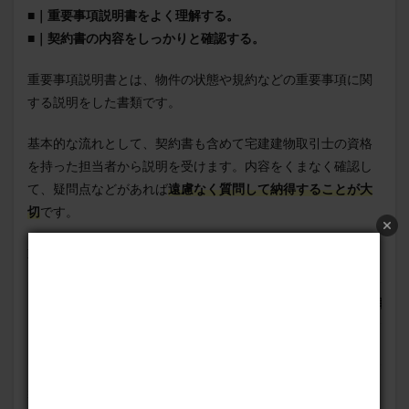
■｜重要事項説明書をよく理解する。
■｜契約書の内容をしっかりと確認する。
重要事項説明書とは、物件の状態や規約などの重要事項に関
する説明をした書類です。
基本的な流れとして、契約書も含めて宅建建物取引士の資格
を持った担当者から説明を受けます。内容をくまなく確認し
て、疑問点などがあれば
遠慮なく質問して納得することが大
切
です。
重要事項説明書の確認ポイントは以下です。
物件の所在地や形状
築年数や建物の構造
設備や間取り
管理費や修繕積立金
規約や制約
契約書の確認ポイントは以下です。