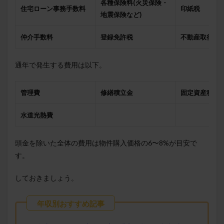
各種保険料(火災保険・
住宅ローン事務手数料
印紙税
地震保険など)
仲介手数料
登録免許税
不動産取得税
通年で発生する費用は以下。
管理費
修繕積立金
固定資産税
水道光熱費
頭金を除いた全体の費用は物件購入価格の6〜8%が目安で
す。
しておきましょう。