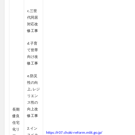
c.三世
代同居
対応改
修工事
d.子育
て世帯
向け改
修工事
e.防災
性の向
上､レジ
リエン
ス性の
向上改
長期
修工事
優良
住宅
2.イン
化リ
https://r07.choki-reform.mlit.go.jp/
スペク