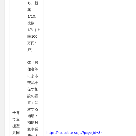
ち、新
築
1/10、
改修
1/3（上
限100
万円/
戸）
②「居
住者等
による
交流を
促す施
設の設
置」に
対する
子育
補助：
て支
補助対
援型
象事業
共同
https://kosodate-sc.jp/?page_id=34
費のう