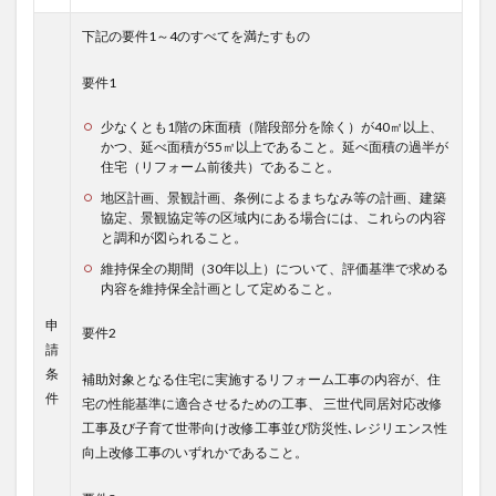
下記の要件1～4のすべてを満たすもの
要件1
少なくとも1階の床面積（階段部分を除く）が40㎡以上、
かつ、延べ面積が55㎡以上であること。延べ面積の過半が
住宅（リフォーム前後共）であること。
地区計画、景観計画、条例によるまちなみ等の計画、建築
協定、景観協定等の区域内にある場合には、これらの内容
と調和が図られること。
維持保全の期間（30年以上）について、評価基準で求める
内容を維持保全計画として定めること。
申
要件2
請
条
補助対象となる住宅に実施するリフォーム工事の内容が、住
件
宅の性能基準に適合させるための工事、 三世代同居対応改修
工事及び子育て世帯向け改修工事並び防災性､レジリエンス性
向上改修工事のいずれかであること。