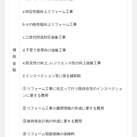
a.特定性能向上リフォーム工事
b.その他性能向上リフォーム工事
c.三世代同居対応改修工事
補
d.子育て世帯向け改修工事
助
e.防災性の向上､レジリエンス性の向上改修工事
金
額
2.インスペクション等に係る補助額
① リフォーム工事に先立って行う既存住宅のインスペクショ
ンに要する費用
② リフォーム工事の履歴情報の作成に要する費用
③ 維持保全計画の作成に要する費用
④ リフォーム瑕疵保険の保険料