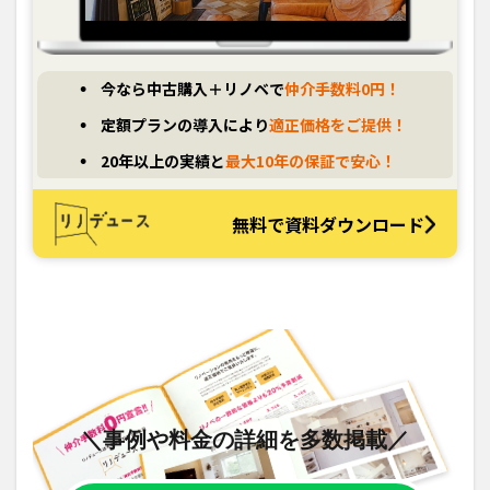
今なら中古購入＋リノベで
仲介手数料0円！
定額プランの導入により
適正価格をご提供！
20年以上の実績と
最大10年の保証で安心！
無料で資料ダウンロード
＼事例や料金の詳細を多数掲載／