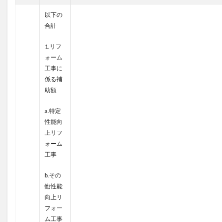
以下の
合計
1.リフ
ォーム
工事に
係る補
助額
a.特定
性能向
上リフ
ォーム
工事
b.その
他性能
向上リ
フォー
ム工事