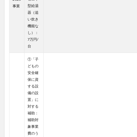
型給湯
事業
器（追
い炊き
機能な
し）：
7万円/
台
①「子
どもの
安全確
保に資
する設
備の設
置」に
対する
補助：
補助対
象事業
費のう