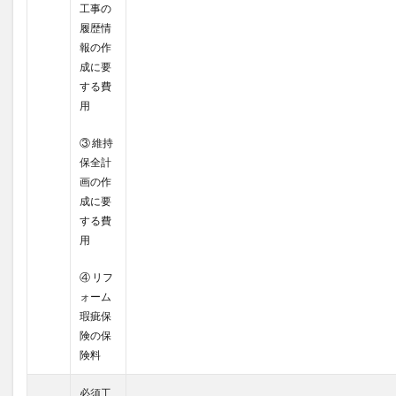
工事の
履歴情
報の作
成に要
する費
用
③ 維持
保全計
画の作
成に要
する費
用
④ リフ
ォーム
瑕疵保
険の保
険料
必須工