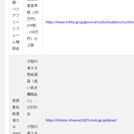
護・
度基準
バリ
額（20
アフ
万円）
リー
https://www.mhlw.go.jp/general/seido/toukatsu/suishin
の9割
リフ
（18万
ォー
円）が
ム補
上限
助金
小型の
省エネ
型給湯
器（追
い炊き
機能あ
賃貸
り）：
集合
5万円/
給湯
台
省エ
https://chintai-shoene2025.meti.go.jp/about/
小型の
ネ
省エネ
2025