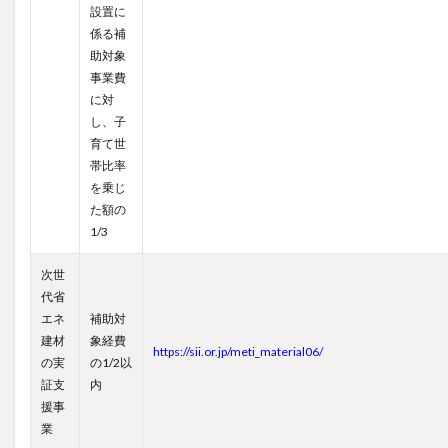
設置に
係る補
助対象
事業費
に対
し、子
育て世
帯比率
を乗じ
た額の
1/3
次世
代省
エネ
補助対
建材
象経費
https://sii.or.jp/meti_material06/
の実
の1/2以
証支
内
援事
業