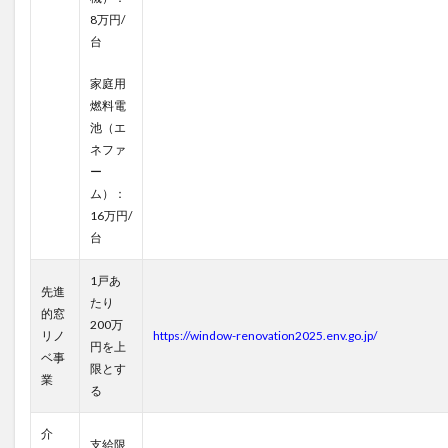
8万円/
台
家庭用
燃料電
池（エ
ネファ
ー
ム）：
16万円/
台
1戸あ
先進
たり
的窓
200万
リノ
https://window-renovation2025.env.go.jp/
円を上
ベ事
限とす
業
る
介
支給限