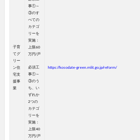
事①～
③のす
べての
カテゴ
リーを
実施：
子育
上限60
てグ
万円/戸
リー
必須工
ン住
https://kosodate-green.mlit.go.jp/reform/
事①～
宅支
③のう
援事
ち、い
業
ずれか
2つの
カテゴ
リーを
実施：
上限40
万円/戸