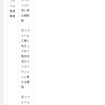
フォ
ション
ーム
等に係
推進
る補助
事業
額
① リフ
ォーム
工事に
先立っ
て行う
既存住
宅のイ
ンスペ
クショ
ンに要
する費
用
② リフ
ォーム