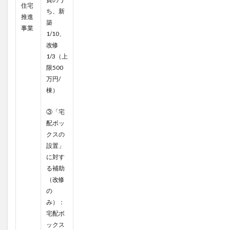
住宅
ち、新
推進
築
事業
1/10、
改修
1/3（上
限500
万円/
棟）
③「宅
配ボッ
クスの
設置」
に対す
る補助
（改修
の
み）：
宅配ボ
ックス