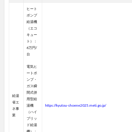
ヒート
ポンプ
給湯機
（エコ
キュー
ト）：
6万円/
台
電気ヒ
ートポ
ンプ・
ガス瞬
間式併
給湯
用型給
省エ
湯機
https://kyutou-shoene2025.meti.go.jp/
ネ事
（ハイ
業
ブリッ
ド給湯
機）：