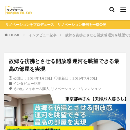
を一挙公開
HOME
インタビュー記事
故郷を彷彿とさせる開放感 運河を眺望で
故郷を彷彿とさせる開放感 運河を眺望できる最
高の部屋を実現
公開日：
2024年1月28日
更新日：
2026年7月30日
インタビュー記事
その他
,
マイホーム購入
,
リノベーション
,
中古マンション