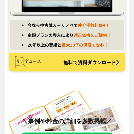
今なら中古購入＋リノベで
仲介手数料0円！
定額プランの導入により
適正価格をご提供！
20年以上の実績と
最大10年の保証で安心！
無料で資料ダウンロード
＼事例や料金の詳細を多数掲載／