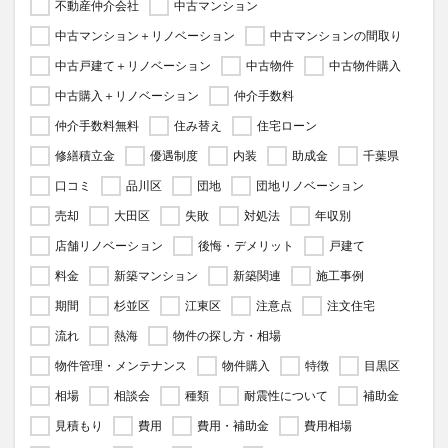
不動産仲介会社
中古マンション
中古マンション＋リノベーション
中古マンションの間取り
中古戸建て＋リノベーション
中古物件
中古物件購入
中古購入＋リノベーション
仲介手数料
仲介手数料無料
住み替え
住宅ローン
修繕積立金
優遇制度
内装
助成金
千葉県
口コミ
品川区
団地
団地リノベーション
売却
大田区
失敗
対処法
年収別
店舗リノベーション
後悔・デメリット
戸建て
料金
新築マンション
新築関連
施工事例
期間
杉並区
江東区
注意点
注文住宅
流れ
熱海
物件の探し方・相場
物件管理・メンテナンス
物件購入
特徴
目黒区
相場
相談会
種類
耐震性について
補助金
見積もり
費用
費用・補助金
費用相場