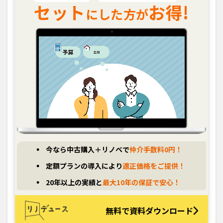
セット
お得!
にした方が
今なら中古購入＋リノベで
仲介手数料0円！
定額プランの導入により
適正価格をご提供！
20年以上の実績と
最大10年の保証で安心！
無料で資料ダウンロード