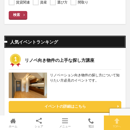
賃貸関連
資産
選び方
間取り
検索
人気イベントランキング
リノベ向き物件の上手な探し方講座
リノベーション向き物件の探し方について知
りたい方必見のイベントです。
イベントの詳細はこちら
中古購入+リノベーションまとめ基礎講座
ホーム
シェア
メニュー
電話
TOPへ