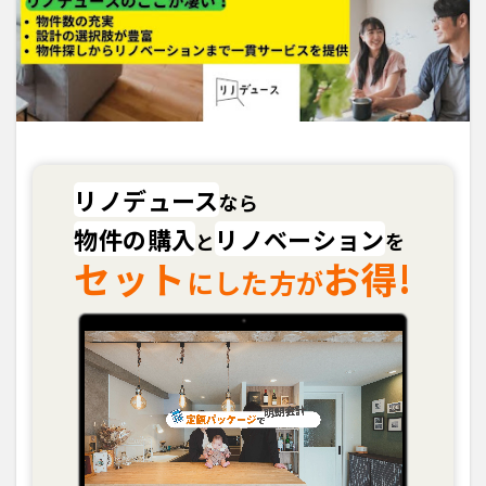
リノデュース
なら
物件の購入
リノベーション
と
を
セット
お得!
にした方が